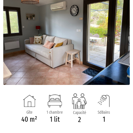
Gîte
1 chambre
SdBains
Capacité
40 m²
1 lit
1
2