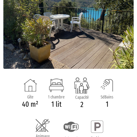
Gîte
1 chambre
SdBains
Capacité
40 m²
1 lit
1
2
Animaux